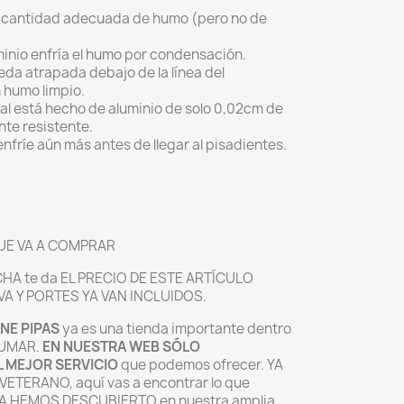
la cantidad adecuada de humo (pero no de
inio enfría el humo por condensación.
da atrapada debajo de la línea del
 humo limpio.
ral está hecho de aluminio de solo 0,02cm de
nte resistente.
nfríe aún más antes de llegar al pisadientes.
QUE VA A COMPRAR
HA te da EL PRECIO DE ESTE ARTÍCULO
VA Y PORTES YA VAN INCLUIDOS.
NE PIPAS
ya es una tienda importante dentro
FUMAR.
EN NUESTRA WEB SÓLO
L MEJOR SERVICIO
que podemos ofrecer. YA
ETERANO, aquí vas a encontrar lo que
A HEMOS DESCUBIERTO en nuestra amplia