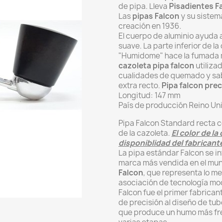
de pipa. Lleva
Pisadientes F
Las
pipas Falcon
y su sistem
creación en 1936.
El cuerpo de aluminio ayuda 
suave. La parte inferior de l
"Humidome" hace la fumada m
cazoleta pipa falcon
utiliza
cualidades de quemado y sab
extra recto.
Pipa falcon pre
Longitud: 147 mm
País de producción Reino Un
Pipa Falcon Standard recta co
de la cazoleta.
El color de l
disponiblidad del fabricant
La pipa estándar Falcon se in
marca más vendida en el mund
Falcon
, que representa lo m
asociación de tecnología mod
Falcon fue el primer fabricant
de precisión al diseño de tub
que produce un humo más fres