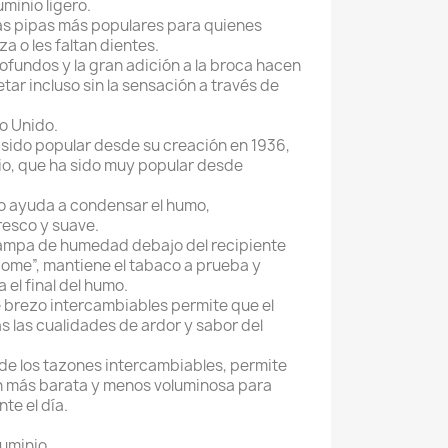
uminio ligero.
las pipas más populares para quienes
a o les faltan dientes.
ofundos y la gran adición a la broca hacen
etar incluso sin la sensación a través de
o Unido.
 sido popular desde su creación en 1936,
rio, que ha sido muy popular desde
io ayuda a condensar el humo,
resco y suave.
rampa de humedad debajo del recipiente
me”, mantiene el tabaco a prueba y
 el final del humo.
e brezo intercambiables permite que el
 las cualidades de ardor y sabor del
 de los tazones intercambiables, permite
n más barata y menos voluminosa para
nte el día.
Aluminio