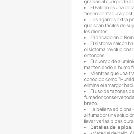
gracias al cuerpo de al
El Falcon es una de 
tienen dentadura postiz
Los agarres extra pr
que sean fáciles de suj
los dientes.
Fabricado en el Rein
El sistema halcón ha
el sistema revoluciona
entonces.
El cuerpo de alumin
manteniendo el humo f
Mientras que una t
conocido como “Humido
elimina el amargor hacia
El uso de tazones d
fumador conserve todas
brezo.
La belleza adicional
al fumador una solució
llevar varias pipas dura
Detalles de la pipa:
-Material del tallo: 