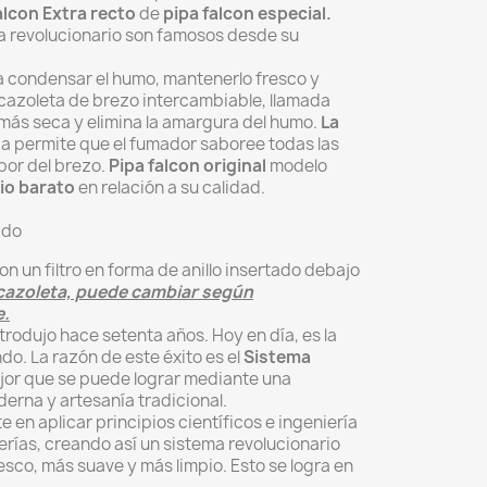
alcon Extra recto
de
pipa falcon
especial.
a revolucionario son famosos desde su
a condensar el humo, mantenerlo fresco y
a cazoleta de brezo intercambiable, llamada
ás seca y elimina la amargura del humo.
La
da permite que el fumador saboree todas las
or del brezo.
Pipa falcon original
modelo
cio barato
en relación a su calidad.
ido
n un filtro en forma de anillo insertado debajo
a cazoleta, puede cambiar según
e.
trodujo hace setenta años. Hoy en día, es la
o. La razón de este éxito es el
Sistema
ejor que se puede lograr mediante una
erna y artesanía tradicional.
e en aplicar principios científicos e ingeniería
erías, creando así un sistema revolucionario
co, más suave y más limpio. Esto se logra en