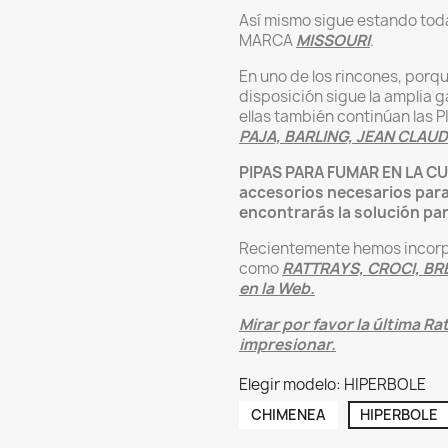
Así mismo sigue estando tod
MARCA
MISSOURI
.
En uno de los rincones, porq
disposición sigue la amplia
ellas también continúan las
PAJA, BARLING, JEAN CLAU
PIPAS PARA FUMAR EN LA C
accesorios necesarios para 
encontrarás la solución par
Recientemente hemos incorp
como
RATTRAYS, CROCI, BRE
en la Web.
Mirar por favor la última R
impresionar.
Elegir modelo: HIPERBOLE
CHIMENEA
HIPERBOLE