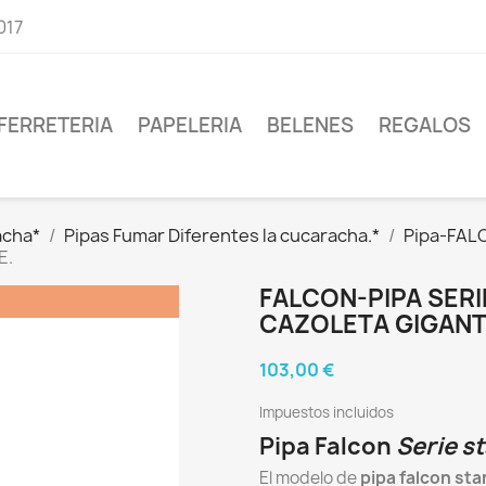
017
FERRETERIA
PAPELERIA
BELENES
REGALOS
acha*
Pipas Fumar Diferentes la cucaracha.*
Pipa-FALC
E.
FALCON-PIPA SER
CAZOLETA GIGANT
103,00 €
Impuestos incluidos
Pipa Falcon
Serie s
El modelo de
pipa falcon st