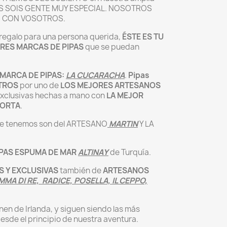
OS SOIS GENTE MUY ESPECIAL. NOSOTROS
S CON VOSOTROS.
n regalo para una persona querida,
ÉSTE ES TU
RES MARCAS DE PIPAS
que se puedan
MARCA DE PIPAS:
LA CUCARACHA
.
Pipas
TROS
por uno de
LOS MEJORES ARTESANOS
 exclusivas hechas a mano con
LA MEJOR
MORTA
.
e tenemos son del ARTESANO
MARTIN
Y LA
IPAS ESPUMA DE MAR
ALTINAY
de Turquía.
S Y EXCLUSIVAS
también de
ARTESANOS
MMA DI RE, RADICE, POSELLA, IL CEPPO,
nen de Irlanda, y siguen siendo las más
esde el principio de nuestra aventura.