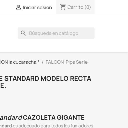
shopping_cart

Carrito
(0)
Iniciar sesión
search
ON la cucaracha.*
FALCON-Pipa Serie
IE STANDARD MODELO RECTA
E.
tandard
CAZOLETA GIGANTE
andard
es adecuado para todos los fumadores