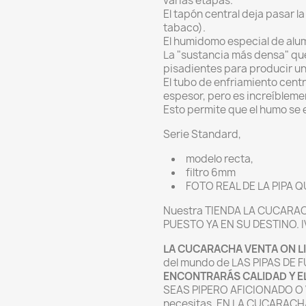
varias etapas.
El tapón central deja pasar 
tabaco).
El humidomo especial de alum
La "sustancia más densa" que
pisadientes para producir un
El tubo de enfriamiento cent
espesor, pero es increíbleme
Esto permite que el humo se e
Serie Standard,
modelo recta,
filtro 6mm
FOTO REAL DE LA PIPA 
Nuestra TIENDA LA CUCARAC
PUESTO YA EN SU DESTINO. I
LA CUCARACHA VENTA ON LI
del mundo de LAS PIPAS DE 
ENCONTRARÁS CALIDAD Y E
SEAS PIPERO AFICIONADO O V
necesitas. EN LA CUCARACH