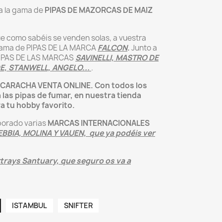
a la gama de
PIPAS DE MAZORCAS DE MAIZ
ue como sabéis se venden solas, a vuestra
 gama de PIPAS DE LA MARCA
FALCON
.
Junto a
 PIPAS DE LAS MARCAS
SAVINELLI, MASTRO DE
DE, STANWELL, ANGELO...
.
UCARACHA VENTA ONLINE. Con todos los
las pipas de fumar, en nuestra tienda
a tu hobby favorito.
orado varias
MARCAS INTERNACIONALES
BBIA, MOLINA Y VAUEN, que ya podéis ver
attrays Santuary, que seguro os va a
ISTAMBUL
SNIFTER