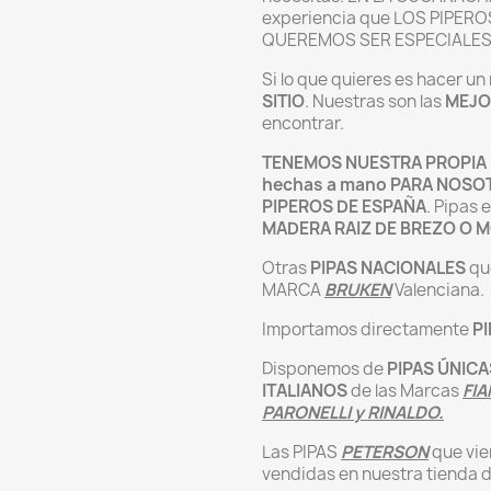
experiencia que LOS PIPER
QUEREMOS SER ESPECIALE
Si lo que quieres es hacer u
SITIO
. Nuestras son las
MEJO
encontrar.
TENEMOS NUESTRA PROPIA 
hechas a mano PARA NOSO
PIPEROS DE ESPAÑA
. Pipas
MADERA RAIZ DE BREZO O 
Otras
PIPAS NACIONALES
qu
MARCA
BRUKEN
Valenciana.
Importamos directamente
P
Disponemos de
PIPAS ÚNICA
ITALIANOS
de las Marcas
FIA
PARONELLI y RINALDO.
Las PIPAS
PETERSON
que vie
vendidas en nuestra tienda d