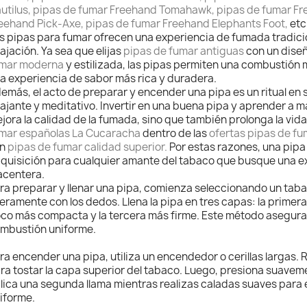
utilus, pipas de fumar Freehand Tomahawk, pipas de fumar Fr
eehand Pick-Axe, pipas de fumar Freehand Elephants Foot,
etc
s pipas para fumar ofrecen una experiencia de fumada tradicio
lajación. Ya sea que elijas
pipas de fumar antiguas
con un dise
mar moderna
y estilizada, las pipas permiten una combustión m
a experiencia de sabor más rica y duradera.
emás, el acto de preparar y encender una pipa es un ritual e
lajante y meditativo. Invertir en una buena pipa y aprender a
jora la calidad de la fumada, sino que también prolonga la vida 
mar españolas La Cucaracha
dentro de las
ofertas pipas de f
on
pipas de fumar calidad superior.
Por estas razones, una pipa
quisición para cualquier amante del tabaco que busque una e
acentera.
ra preparar y llenar una pipa, comienza seleccionando un tab
geramente con los dedos. Llena la pipa en tres capas: la primer
co más compacta y la tercera más firme. Este método asegura 
mbustión uniforme.
ra encender una pipa, utiliza un encendedor o cerillas largas. R
ra tostar la capa superior del tabaco. Luego, presiona suavem
lica una segunda llama mientras realizas caladas suaves para
iforme.