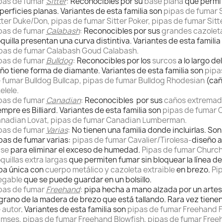
pas de fumar
Sitter
:
Reconocibles por su
base plana
que permit
perficies planas. Variantes de esta familia son
pipas de fumar 
tter Duke/Don, pipas de fumar Sitter Poker, pipas de fumar Sitt
pas de fumar
Calabash
:
Reconocibles por sus
grandes cazolet
quilla presentan una curva distintiva. Variantes de esta famili
pas de fumar Calabash Goud Calabash.
pas de fumar
Bulldog
:
Reconocibles por los
surcos
a lo largo de
ño tiene forma de diamante. Variantes de esta familia son
pipa
 fumar Bulldog Bullcap, pipas de fumar Bulldog Rhodesian
(cañ
elele.
pas de fumar
Canadian
:
Reconocibles por sus
caños extremad
empre es Billiard. Variantes de esta familia son
pipas de fumar C
nadian Lovat, pipas de fumar Canadian Lumberman.
pas de fumar
Varias
:
No tienen una familia donde incluirlas. So
pas de fumar varias:
pipas de fumar Cavalier/Tirolesa-
diseño a
se
para eliminar el exceso de humedad.
Pipas de fumar Church
quillas extra largas
que permiten fumar sin bloquear la línea de
pa única con
cuerpo metálico y cazoleta extraible
en brezo.
Pi
egable
que se puede guardar en un bolsillo.
pas de fumar
Freehand
:
pipa hecha a mano alzada por un artes
 grano de la madera de brezo que está tallando. Rara vez tien
 autor
. Variantes de esta familia son
pipas de fumar Freehand F
mses, pipas de fumar Freehand Blowfish, pipas de fumar Free