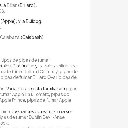
s la
Billar
(Billiard).
S.
(Apple), y la Bulldog.
.
a Calabaza
(Calabash)
s
tipos de pipas de fumar
:
iales. Diseño liso y
cazoleta cilíndrica
.
as de fumar Billiard Chimney
,
pipas de
,
pipas de fumar Billiard Oval
,
pipas de
os
. Variantes de esta familia son
pipas
fumar Apple Ball/Tomato
,
pipas de
Apple Prince
,
pipas de fumar Apple
ónicas.
Variantes de esta familia son
ipas de fumar Dublin Devil-Anse,
tock.