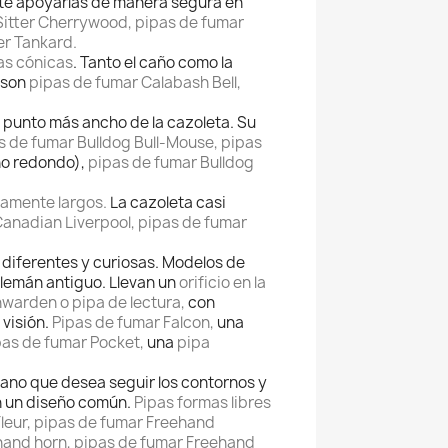
e apoyarlas de manera segura en
Sitter Cherrywood, pipas de fumar
er Tankard.
as cónicas
. Tanto el caño como la
a son
pipas de fumar Calabash Bell,
l punto más ancho de la cazoleta. Su
s de fumar Bulldog Bull-Mouse, pipas
o redondo),
pipas de fumar Bulldog
amente largos.
La cazoleta casi
anadian Liverpool, pipas de fumar
n diferentes y curiosas. Modelos de
lemán antiguo. Llevan un
orificio en la
warden o pipa de lectura,
con
 visión.
Pipas de fumar Falcon,
una
pas de fumar Pocket,
una
pipa
ano que desea seguir los contornos y
en un diseño común.
Pipas formas libres
leur, pipas de fumar Freehand
hand horn, pipas de fumar Freehand