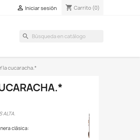
shopping_cart

Carrito
(0)
Iniciar sesión
search
Y la cucaracha.*
CUCARACHA.*
S ALTA.
nera clásica: