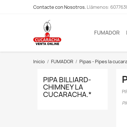
Contacte con Nosotros.
Llámenos:
607763
FUMADOR
Inicio
FUMADOR
Pipas - Pipes la cucar
PIPA BILLIARD-
CHIMNEY LA
PI
CUCARACHA.*
PI