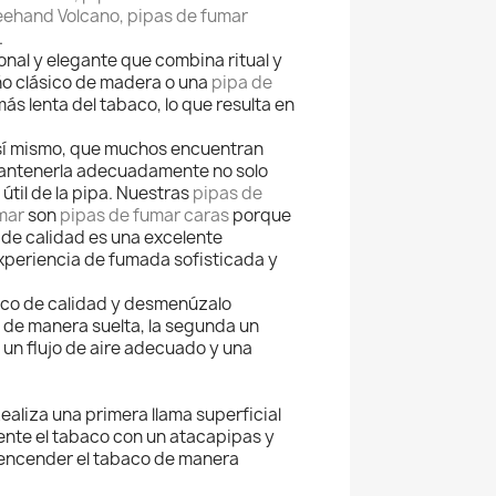
eehand Volcano, pipas de fumar
.
nal y elegante que combina ritual y
ño clásico de madera o una
pipa de
ás lenta del tabaco, lo que resulta en
n sí mismo, que muchos encuentran
 mantenerla adecuadamente no solo
útil de la pipa. Nuestras
pipas de
umar
son
pipas de fumar caras
porque
 de calidad es una excelente
xperiencia de fumada sofisticada y
aco de calidad y desmenúzalo
a de manera suelta, la segunda un
un flujo de aire adecuado y una
ealiza una primera llama superficial
ente el tabaco con un atacapipas y
 encender el tabaco de manera