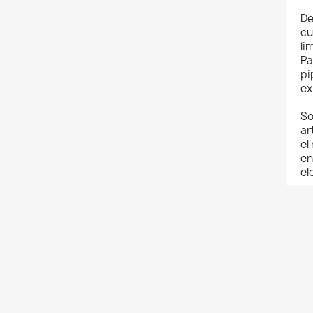
De
cu
li
Pa
pi
ex
So
ar
el
en
el