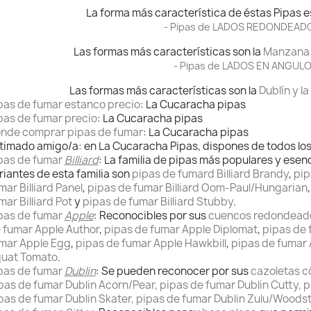
La forma más característica de éstas Pipas e
- Pipas de
LADOS REDONDEADO
Las formas más características son la
Manzana
- Pipas de
LADOS EN ANGULO
Las formas más características son la
Dublín y l
pas de fumar estanco precio
: La Cucaracha pipas
pas de fumar precio
: La Cucaracha pipas
nde comprar pipas de fumar
: La Cucaracha pipas
timado amigo/a: en La Cucaracha Pipas, dispones de todos lo
pas de fumar
Billiard
: La familia de pipas más populares y esenc
riantes de esta familia son
pipas de fumard Billiard Brandy
,
pip
mar Billiard Panel
,
pipas de fumar Billiard Oom-Paul/Hungarian
mar Billiard Pot
y
pipas de fumar Billiard Stubby
.
pas de fumar
Apple
: Reconocibles por sus
cuencos redondead
 fumar Apple Author
,
pipas de fumar Apple Diplomat
,
pipas de 
mar Apple Egg
,
pipas de fumar Apple Hawkbill
,
pipas de fumar 
uat Tomato
.
pas de fumar
Dublin
: Se pueden reconocer por sus
cazoletas c
pas de fumar Dublin Acorn/Pear, pipas de fumar Dublin Cutty, p
pas de fumar Dublin Skater, pipas de fumar Dublin Zulu/Woods