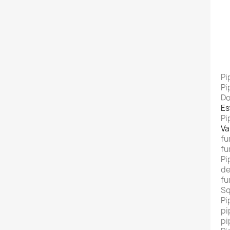
Pi
Pi
Do
Es
Pi
Va
fu
fu
Pi
de
fu
Sq
Pi
pi
pi