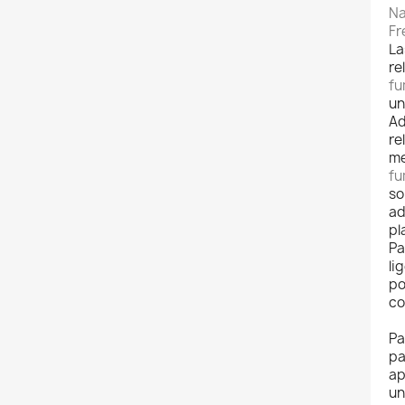
Na
Fr
La
re
fu
un
Ad
re
me
fu
s
ad
pl
Pa
li
po
co
Pa
pa
ap
un