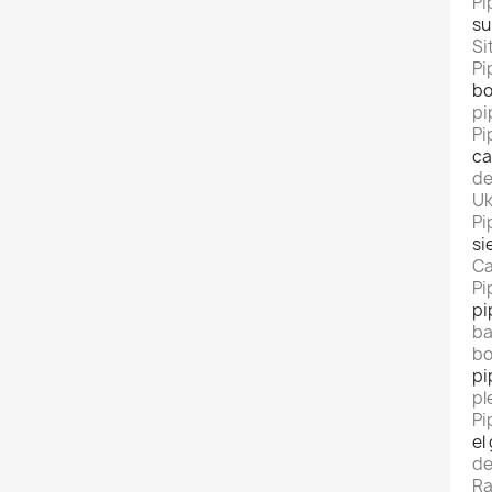
Pi
su
Si
Pi
bo
pi
Pi
ca
de
Uk
Pi
si
Ca
Pi
pi
ba
bo
pi
pl
Pi
el
de
Ra