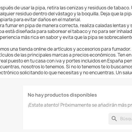
spués de usar la pipa, retira las cenizas y residuos de tabaco
alquier residuo dentro del vástago y la boquilla. Deja que la p
mpiarla para evitar daños en el material.
ra fumar en pipa de manera correcta, realiza caladas lentas y su
pa está diseñada para saborear el tabaco y no para ser inhal
periencia más rica en sabor y evita que la pipa se sobrecalient
mos una tienda online de artículos y accesorios para fumador.
tículos de las principales marcas a precios económicos. Ten en 
 real puesto en tu casa con iva y portes incluidos en España peni
cuentras, nosotros lo tenemos. Si no lo tenemos te lo buscamo
ectrónico solicitando lo que necesitas y no encuentras. Un sal
No hay productos disponibles
¡Estate atento! Próximamente se añadirán más p
search