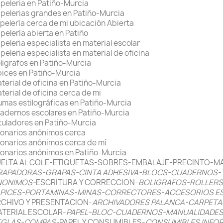
peleria en Patiño-Murcia
pelerias grandes en Patiño-Murcia
pelería cerca de mi ubicación Abierta
pelería abierta en Patiño
peleria especialista en material escolar
peleria especialista en material de oficina
ligrafos en Patiño-Murcia
pices en Patiño-Murcia
terial de oficina en Patiño-Murcia
terial de oficina cerca de mi
umas estilográficas en Patiño-Murcia
adernos escolares en Patiño-Murcia
tuladores en Patiño-Murcia
lonarios anónimos cerca
lonarios anónimos cerca de mí
lonarios anónimos en Patiño-Murcia
ELTA AL COLE-ETIQUETAS-SOBRES-EMBALAJE-PRECINTO-MAT
RAPADORAS-GRAPAS-CINTA ADHESIVA-BLOCS-CUADERNOS-
NONIMOS-
ESCRITURA Y CORRECCION-
BOLIGRAFOS-ROLLER
PICES-PORTAMINAS-MINAS-CORRECTORES-ACCESORIOS ESC
CHIVO Y PRESENTACION-
ARCHIVADORES PALANCA-CARPETA
TERIAL ESCOLAR-
PAPEL-BLOC-CUADERNOS-MANUALIDADES
EGLAS-COMPAS-
PAPEL Y CONSUMIBLES-
CONSUMIBLES INFOR