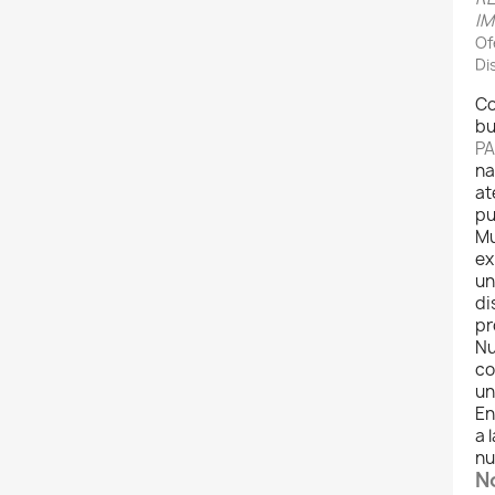
IM
Of
Di
Co
bu
PA
na
at
pu
Mu
ex
un
di
pr
Nu
co
un
En
a 
nu
N