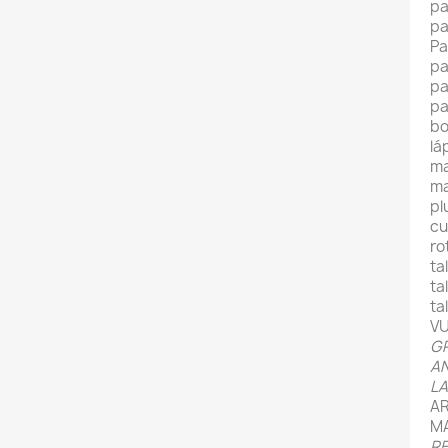
pa
pa
Pa
pa
pa
pa
bo
lá
ma
ma
pl
cu
ro
ta
ta
ta
VU
G
A
LA
AR
MA
R