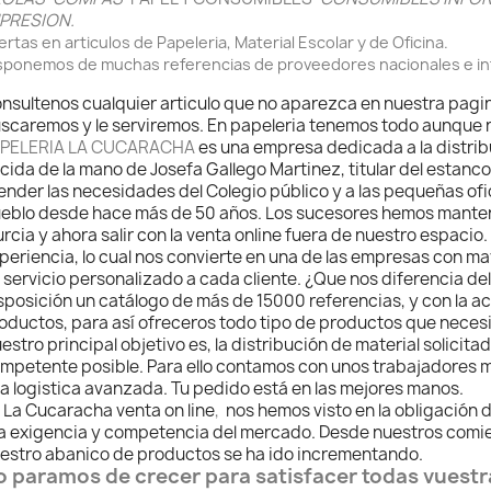
PRESION.
ertas en articulos de Papeleria, Material Escolar y de Oficina.
sponemos de muchas referencias de proveedores nacionales e inte
nsultenos cualquier articulo que no aparezca en nuestra pagin
scaremos y le serviremos. En papeleria tenemos todo aunque n
PELERIA LA CUCARACHA
es una empresa dedicada a la distribu
cida de la mano de Josefa Gallego Martinez, titular del estanco
ender las necesidades del Colegio público y a las pequeñas ofic
eblo desde hace más de 50 años. Los sucesores hemos manteni
rcia y ahora salir con la venta online fuera de nuestro espaci
periencia, lo cual nos convierte en una de las empresas con ma
 servicio personalizado a cada cliente. ¿Que nos diferencia del
sposición un catálogo de más de 15000 referencias, y con la a
oductos, para así ofreceros todo tipo de productos que necesi
estro principal objetivo es, la distribución de material solicita
mpetente posible. Para ello contamos con unos trabajadores m
a logistica avanzada. Tu pedido está en las mejores manos.
 La Cucaracha venta on line
,
nos hemos visto en la obligación 
la exigencia y competencia del mercado. Desde nuestros comi
estro abanico de productos se ha ido incrementando.
o paramos de crecer para satisfacer todas vuest