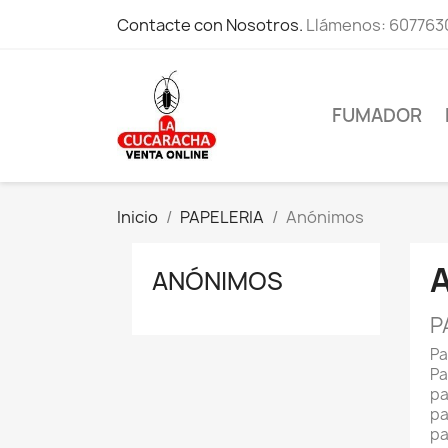
Contacte con Nosotros.
Llámenos:
607763
FUMADOR
Inicio
PAPELERIA
Anónimos
ANÓNIMOS
P
Pa
Pa
pa
pa
pa