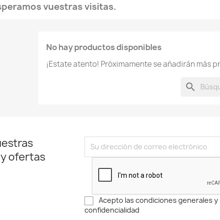
speramos vuestras visitas.
No hay productos disponibles
¡Estate atento! Próximamente se añadirán más p
search
uestras
 y ofertas
Acepto las condiciones generales y l
confidencialidad