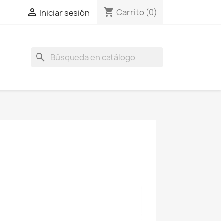
shopping_cart

Carrito
(0)
Iniciar sesión
search