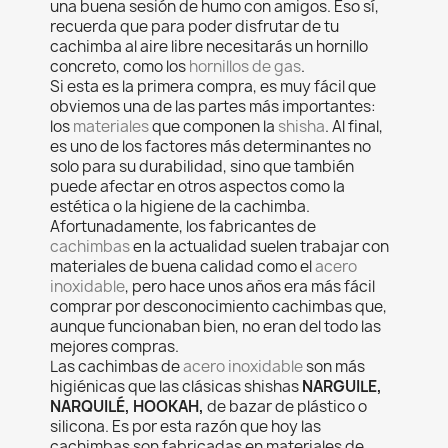
una buena sesión de humo con amigos. Eso sí,
recuerda que para poder disfrutar de tu
cachimba al aire libre necesitarás un hornillo
concreto, como los
hornillos de gas
.
Si esta es la primera compra, es muy fácil que
obviemos una de las partes más importantes:
los
materiales
que componen la
shisha
. Al final,
es uno de los factores más determinantes no
solo para su durabilidad, sino que también
puede afectar en otros aspectos como la
estética o la higiene de la cachimba.
Afortunadamente, los fabricantes de
cachimbas
en la actualidad suelen trabajar con
materiales de buena calidad como el
acero
inoxidable
, pero hace unos años era más fácil
comprar por desconocimiento cachimbas que,
aunque funcionaban bien, no eran del todo las
mejores compras.
Las cachimbas de
acero
inoxidable
son más
higiénicas que las clásicas shishas
NARGUILE,
NARQUILÉ, HOOKAH,
de bazar de plástico o
silicona. Es por esta razón que hoy las
cachimbas son fabricadas en materiales de