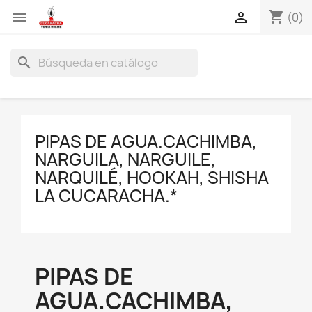
shopping_cart


(0)
search
PIPAS DE AGUA.CACHIMBA,
NARGUILA, NARGUILE,
NARQUILÉ, HOOKAH, SHISHA
LA CUCARACHA.*
PIPAS DE
AGUA.CACHIMBA,