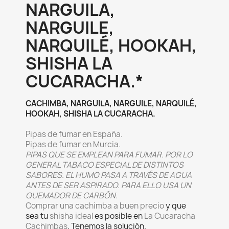
NARGUILA,
NARGUILE,
NARQUILÉ, HOOKAH,
SHISHA LA
CUCARACHA.*
CACHIMBA, NARGUILA, NARGUILE, NARQUILÉ,
HOOKAH, SHISHA LA CUCARACHA.
Pipas de fumar en España.
Pipas de fumar en Murcia.
PIPAS QUE SE EMPLEAN PARA FUMAR. POR LO
GENERAL TABACO ESPECIAL DE DISTINTOS
SABORES. EL HUMO PASA A TRAVÉS DE AGUA
ANTES DE SER ASPIRADO. PARA ELLO USA UN
QUEMADOR DE CARBÓN.
Comprar una cachimba a buen precio
y que
sea tu
shisha ideal
es posible en
La Cucaracha
Cachimbas
. Tenemos la solución.