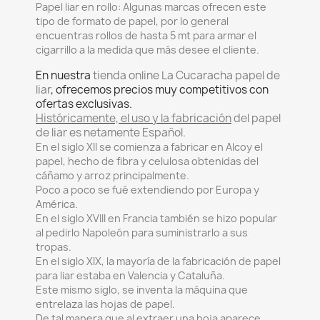
Papel liar en rollo:
Algunas marcas ofrecen este
tipo de formato de papel, por lo general
encuentras rollos de hasta 5 mt para armar el
cigarrillo a la medida que más desee el cliente.
En nuestra
tienda online La Cucaracha papel de
liar
, ofrecemos precios muy competitivos con
ofertas exclusivas.
Históricamente, el uso y la fabricación
del papel
de liar es netamente Español.
En el siglo XII se comienza a fabricar en Alcoy el
papel, hecho de fibra y celulosa obtenidas del
cáñamo y arroz principalmente.
Poco a poco se fué extendiendo por Europa y
América.
En el siglo XVIII en Francia también se hizo popular
al pedirlo Napoleón para suministrarlo a sus
tropas.
En el siglo XIX, la mayoría de la fabricación de papel
para liar estaba en Valencia y Cataluña.
Este mismo siglo, se inventa la máquina que
entrelaza las hojas de papel.
De tal manera que al extraer una hoja aparece