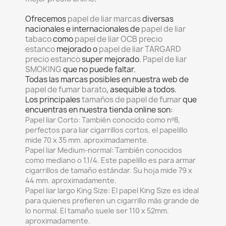
Ofrecemos
papel de liar marcas
diversas
nacionales e internacionales de
papel de liar
tabaco
como
papel de liar OCB precio
estanco
mejorado o
papel de liar TARGARD
precio estanco
super mejorado.
Papel de liar
SMOKING
que no puede faltar.
Todas las marcas posibles en nuestra web de
papel de fumar barato
, asequible a todos.
Los principales
tamaños de papel de fumar
que
encuentras en nuestra tienda online son:
Papel liar Corto:
También conocido como nº8,
perfectos para liar cigarrillos cortos, el papelillo
mide 70 x 35 mm. aproximadamente.
Papel liar Medium-normal:
También conocidos
como mediano o 1.1/4. Este papelillo es para armar
cigarrillos de tamaño estándar. Su hoja mide 79 x
44 mm. aproximadamente.
Papel liar largo King Size
: El papel King Size es ideal
para quienes prefieren un cigarrillo más grande de
lo normal. El tamaño suele ser 110 x 52mm.
aproximadamente.