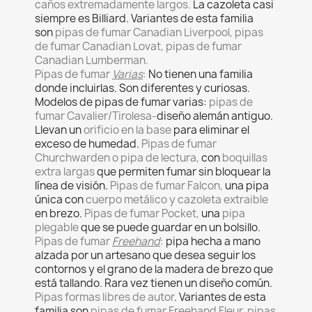
caños extremadamente largos.
La cazoleta casi
siempre es Billiard. Variantes de esta familia
son
pipas de fumar Canadian Liverpool, pipas
de fumar Canadian Lovat, pipas de fumar
Canadian Lumberman.
Pipas de fumar
Varias
:
No tienen una familia
donde incluirlas. Son diferentes y curiosas.
Modelos de pipas de fumar varias:
pipas de
fumar Cavalier/Tirolesa-
diseño alemán antiguo.
Llevan un
orificio en la base
para eliminar el
exceso de humedad.
Pipas de fumar
Churchwarden o pipa de lectura,
con
boquillas
extra largas
que permiten fumar sin bloquear la
línea de visión.
Pipas de fumar Falcon,
una pipa
única con
cuerpo metálico y cazoleta extraible
en brezo.
Pipas de fumar Pocket,
una
pipa
plegable
que se puede guardar en un bolsillo.
Pipas de fumar
Freehand
:
pipa hecha a mano
alzada por un artesano que desea seguir los
contornos y el grano de la madera de brezo que
está tallando. Rara vez tienen un diseño común.
Pipas formas libres de autor
. Variantes de esta
familia son
pipas de fumar Freehand Fleur, pipas