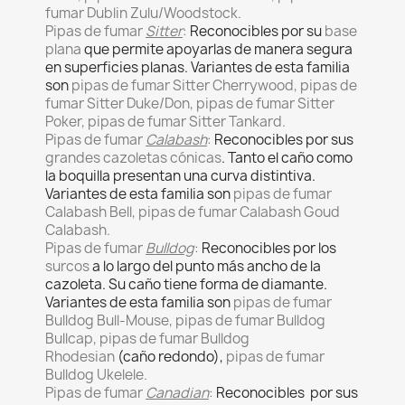
fumar Dublin Zulu/Woodstock.
Pipas de fumar
Sitter
:
Reconocibles por su
base
plana
que permite apoyarlas de manera segura
en superficies planas. Variantes de esta familia
son
pipas de fumar Sitter Cherrywood, pipas de
fumar Sitter Duke/Don, pipas de fumar Sitter
Poker, pipas de fumar Sitter Tankard.
Pipas de fumar
Calabash
:
Reconocibles por sus
grandes cazoletas cónicas
. Tanto el caño como
la boquilla presentan una curva distintiva.
Variantes de esta familia son
pipas de fumar
Calabash Bell, pipas de fumar Calabash Goud
Calabash.
Pipas de fumar
Bulldog
:
Reconocibles por los
surcos
a lo largo del punto más ancho de la
cazoleta. Su caño tiene forma de diamante.
Variantes de esta familia son
pipas de fumar
Bulldog Bull-Mouse, pipas de fumar Bulldog
Bullcap, pipas de fumar Bulldog
Rhodesian
(caño redondo),
pipas de fumar
Bulldog Ukelele.
Pipas de fumar
Canadian
:
Reconocibles por sus