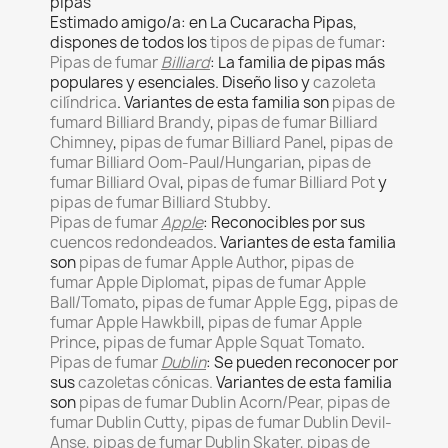
pipas
Estimado amigo/a: en La Cucaracha Pipas,
dispones de todos los
tipos de pipas de fumar
:
Pipas de fumar
Billiard
: La familia de pipas más
populares y esenciales. Diseño liso y
cazoleta
cilíndrica
. Variantes de esta familia son
pipas de
fumard Billiard Brandy
,
pipas de fumar Billiard
Chimney
,
pipas de fumar Billiard Panel
,
pipas de
fumar Billiard Oom-Paul/Hungarian
,
pipas de
fumar Billiard Oval
,
pipas de fumar Billiard Pot
y
pipas de fumar Billiard Stubby
.
Pipas de fumar
Apple
: Reconocibles por sus
cuencos redondeados
. Variantes de esta familia
son
pipas de fumar Apple Author
,
pipas de
fumar Apple Diplomat
,
pipas de fumar Apple
Ball/Tomato
,
pipas de fumar Apple Egg
,
pipas de
fumar Apple Hawkbill
,
pipas de fumar Apple
Prince
,
pipas de fumar Apple Squat Tomato
.
Pipas de fumar
Dublin
: Se pueden reconocer por
sus
cazoletas cónicas.
Variantes de esta familia
son
pipas de fumar Dublin Acorn/Pear, pipas de
fumar Dublin Cutty, pipas de fumar Dublin Devil-
Anse, pipas de fumar Dublin Skater, pipas de