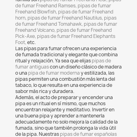
de fumar Freehand Ramses, pipas de fumar
Freehand Blowfish, pipas de fumar Freehand
horn, pipas de fumar Freehand Nautilus, pipas
de fumar Freehand Tomahawk, pipas de fumar
Freehand Volcano, pipas de fumar Freehand
Pick-Axe, pipas de fumar Freehand Elephants
Foot,
etc.
Las pipas para fumar ofrecen una experiencia
de fumada tradicional y elegante que combina
ritual y relajación. Ya sea que elijas
pipas de
fumar antiguas
con un diseño clásico de madera
o una
pipa de fumar moderna
y estilizada, las
pipas permiten una combustión más lenta del
tabaco, lo que resulta en una experiencia de
sabor más rica y duradera.
Además, el acto de preparar y encender una
pipa es un ritual en sí mismo, que muchos
encuentran relajante y meditativo. Invertir en
una buena pipa y aprender a mantenerla
adecuadamente no solo mejora la calidad de la
fumada, sino que también prolonga la vida útil
de la pipa. Nuestras
pipas de fumar españolas