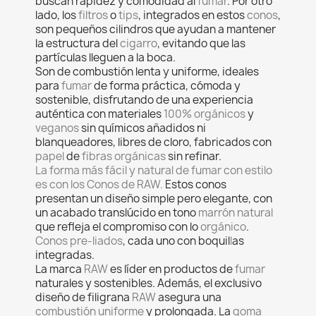
buscan rapidez y comodidad al
fumar
. Por otro
lado, los
filtros
o
tips
, integrados en estos
conos
,
son pequeños cilindros que ayudan a mantener
la estructura del
cigarro
, evitando que las
partículas lleguen a la boca.
Son de combustión lenta y uniforme, ideales
para
fumar
de forma práctica, cómoda y
sostenible, disfrutando de una experiencia
auténtica con materiales
100% orgánicos
y
veganos
sin químicos añadidos ni
blanqueadores, libres de cloro, fabricados con
papel
de
fibras orgánicas
sin refinar.
La forma más fácil y natural de fumar con estilo
es con los Conos de RAW.
Estos conos
presentan un diseño simple pero elegante, con
un acabado translúcido en tono
marrón natural
que refleja el compromiso con lo
orgánico
.
Conos pre-liados
, cada uno con boquil
l
as
integradas.
La marca
RAW
es líder en productos de
fumar
naturales y sostenibles. Además, el exclusivo
diseño de filigrana
RAW
asegura una
combustión uniforme
y prolongada. La
goma