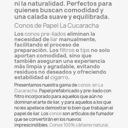
ni la naturalidad. Perfectos para
quienes buscan comodidad y
una calada suave y equilibrada.
Conos de Papel La Cucaracha
Los
conos pre-liados
eliminan la
necesidad de
liar
manualmente,
facilitando el proceso de
preparación. Los
filtros
o
tips
no solo
aportan comodidad, sino que
también aseguran una experiencia
más limpia y agradable, evitando
residuos no deseados y ofreciendo
estabilidad al
cigarro
.
Presentamos nuestra gama de
conos en La
Cucaracha
. Papel prefabricado y pre-liado con
filtro incorporado para aquellos que aún no
dominan el arte de liar, y para aquellos a los que
no les apetece demostrar lo bien que trabajan el
papel de liar. Los
conos
son artículos de fumador
que se convertirán en los nuevos
imprescindibles.
Conos 100% cáñamo natural
.