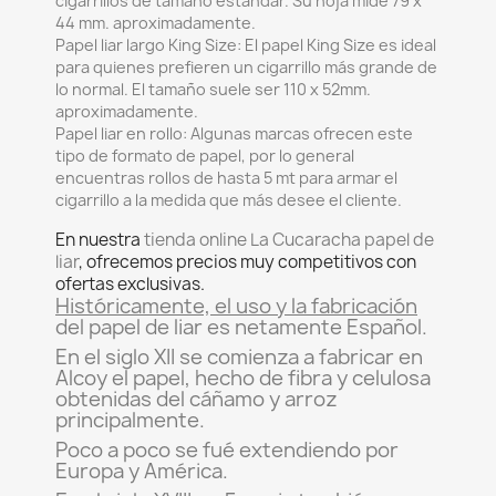
cigarrillos de tamaño estándar. Su hoja mide 79 x
44 mm. aproximadamente.
Papel liar largo King Size
: El papel King Size es ideal
para quienes prefieren un cigarrillo más grande de
lo normal. El tamaño suele ser 110 x 52mm.
aproximadamente.
Papel liar en rollo:
Algunas marcas ofrecen este
tipo de formato de papel, por lo general
encuentras rollos de hasta 5 mt para armar el
cigarrillo a la medida que más desee el cliente.
En nuestra
tienda online La Cucaracha papel de
liar
, ofrecemos precios muy competitivos con
ofertas exclusivas.
Históricamente, el uso y la fabricación
del papel de liar es netamente Español.
En el siglo XII se comienza a fabricar en
Alcoy el papel, hecho de fibra y celulosa
obtenidas del cáñamo y arroz
principalmente.
Poco a poco se fué extendiendo por
Europa y América.