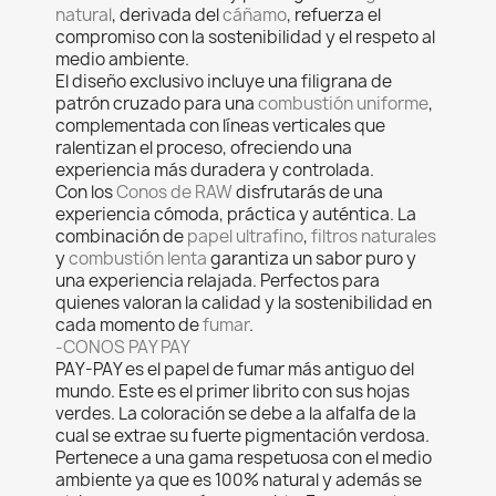
natural
, derivada del
cáñamo
, refuerza el
compromiso con la sostenibilidad y el respeto al
medio ambiente.
El diseño exclusivo incluye una filigrana de
patrón cruzado para una
combustión uniforme
,
complementada con líneas verticales que
ralentizan el proceso, ofreciendo una
experiencia más duradera y controlada.
Con los
Conos de
RAW
disfrutarás de una
experiencia cómoda, práctica y auténtica. La
combinación de
papel ultrafino
,
filtros naturales
y
combustión lenta
garantiza un sabor puro y
una experiencia relajada. Perfectos para
quienes valoran la calidad y la sostenibilidad en
cada momento de
fumar
.
-CONOS PAY PAY
PAY-PAY es el papel de fumar más antiguo del
mundo. Este es el primer librito con sus hojas
verdes. La coloración se debe a la alfalfa de la
cual se extrae su fuerte pigmentación verdosa.
Pertenece a una gama respetuosa con el medio
ambiente ya que es 100% natural y además se