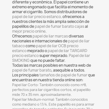
diferente y económica. El papel contiene un
extremo engomado que facilita el momento de
armar el cigarrillo. Somos distribuidores de
papel de liar precio estanco,
ofrecemos a
nuestros clientes la más amplia selección de
papelillos de
papel de fumar barato cajas
al
mejor precio online
.
Ofrecemos
papel de liar marcas
diversas
nacionales e internacionales de
papel de liar
tabaco
como
papel de liar OCB precio
estanco
mejorado o
papel de liar TARGARD
precio estanco
super mejorado.
Papel de liar
SMOKING
que no puede faltar.
Todas las marcas posibles en nuestra web de
papel de fumar barato
, asequible a todos.
Los principales
tamaños de papel de fumar
que
encuentras en nuestra tienda online son:
Papel liar Corto:
También conocido como nº8,
perfectos para liar cigarrillos cortos, el papelillo
mide 70 x 35 mm. aproximadamente.
Papel liar Medium-normal:
También conocidos
como mediano o 1.1/4. Este papelillo es para armar