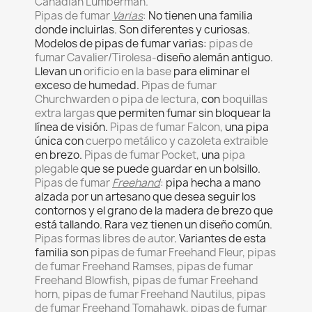
Canadian Lumberman.
Pipas de fumar
Varias
:
No tienen una familia
donde incluirlas. Son diferentes y curiosas.
Modelos de pipas de fumar varias:
pipas de
fumar Cavalier/Tirolesa-
diseño alemán antiguo.
Llevan un
orificio en la base
para eliminar el
exceso de humedad.
Pipas de fumar
Churchwarden o pipa de lectura,
con
boquillas
extra largas
que permiten fumar sin bloquear la
línea de visión.
Pipas de fumar Falcon,
una pipa
única con
cuerpo metálico y cazoleta extraible
en brezo.
Pipas de fumar Pocket,
una
pipa
plegable
que se puede guardar en un bolsillo.
Pipas de fumar
Freehand
:
pipa hecha a mano
alzada por un artesano que desea seguir los
contornos y el grano de la madera de brezo que
está tallando. Rara vez tienen un diseño común.
Pipas formas libres de autor
. Variantes de esta
familia son
pipas de fumar Freehand Fleur, pipas
de fumar Freehand Ramses, pipas de fumar
Freehand Blowfish, pipas de fumar Freehand
horn, pipas de fumar Freehand Nautilus, pipas
de fumar Freehand Tomahawk, pipas de fumar