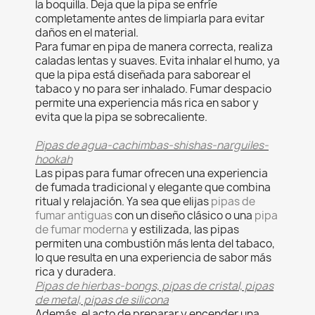
la boquilla. Deja que la pipa se enfríe
completamente antes de limpiarla para evitar
daños en el material.
Para fumar en pipa de manera correcta, realiza
caladas lentas y suaves. Evita inhalar el humo, ya
que la pipa está diseñada para saborear el
tabaco y no para ser inhalado. Fumar despacio
permite una experiencia más rica en sabor y
evita que la pipa se sobrecaliente.
Pipas de agua-cachimbas-shishas-narguiles-
hookah
Las pipas para fumar ofrecen una experiencia
de fumada tradicional y elegante que combina
ritual y relajación. Ya sea que elijas
pipas de
fumar antiguas
con un diseño clásico o una
pipa
de fumar moderna
y estilizada, las pipas
permiten una combustión más lenta del tabaco,
lo que resulta en una experiencia de sabor más
rica y duradera.
Pipas de hierbas-bongs, pipas de cristal, pipas
de metal, pipas de silicona
Además, el acto de preparar y encender una