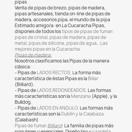
pipas
Venta de pipas de brezo, pipas de madera,
pipas artesanales, tienda on-line de pipas de
madera, accesorios pipa, el mundo de la pipa
Estimado amigo/a: en La Cucaracha Pipas,
dispones de todos los
tipos de pipas de fumar
:
pipas de cristal, pipas de madera, pipas de
metal, pipas de silicona, pipas de agua...Las
mejores pipas en la Cucaracha.
Pipas de madera:
Nosotros clasificamos las Pipas de la manera
clásica:
- Pipas de
LADOS RECTOS.
La forma más
característica de éstas Pipas es la
Billar
(Billiard).
- Pipas de
LADOS REDONDEADOS.
Las formas
más características son la
Manzana
(Apple), y la
Bulldog.
- Pipas de
LADOS EN ANGULO.
Las formas más
características son la
Dublín y la Calabaza
(Calabash)
Pipas de fumar
Billiard
: La familia de pipas más
populares y esenciales. Diseño liso y
cazoleta