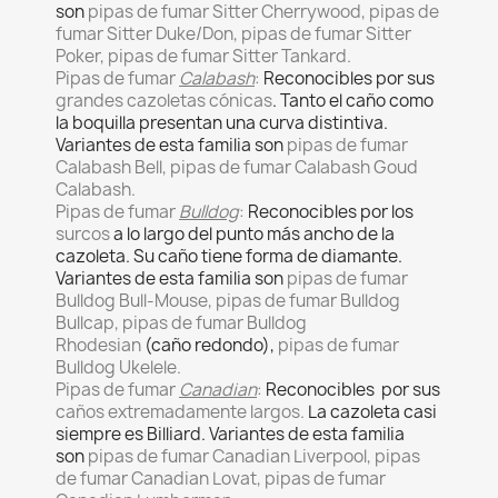
son
pipas de fumar Sitter Cherrywood, pipas de
fumar Sitter Duke/Don, pipas de fumar Sitter
Poker, pipas de fumar Sitter Tankard.
Pipas de fumar
Calabash
:
Reconocibles por sus
grandes cazoletas cónicas
. Tanto el caño como
la boquilla presentan una curva distintiva.
Variantes de esta familia son
pipas de fumar
Calabash Bell, pipas de fumar Calabash Goud
Calabash.
Pipas de fumar
Bulldog
:
Reconocibles por los
surcos
a lo largo del punto más ancho de la
cazoleta. Su caño tiene forma de diamante.
Variantes de esta familia son
pipas de fumar
Bulldog Bull-Mouse, pipas de fumar Bulldog
Bullcap, pipas de fumar Bulldog
Rhodesian
(caño redondo),
pipas de fumar
Bulldog Ukelele.
Pipas de fumar
Canadian
:
Reconocibles por sus
caños extremadamente largos.
La cazoleta casi
siempre es Billiard. Variantes de esta familia
son
pipas de fumar Canadian Liverpool, pipas
de fumar Canadian Lovat, pipas de fumar