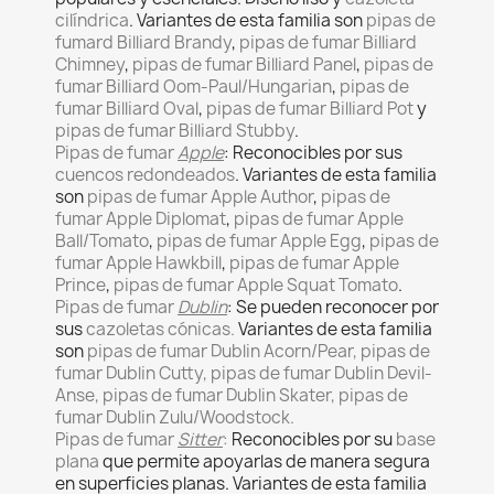
cilíndrica
. Variantes de esta familia son
pipas de
fumard Billiard Brandy
,
pipas de fumar Billiard
Chimney
,
pipas de fumar Billiard Panel
,
pipas de
fumar Billiard Oom-Paul/Hungarian
,
pipas de
fumar Billiard Oval
,
pipas de fumar Billiard Pot
y
pipas de fumar Billiard Stubby
.
Pipas de fumar
Apple
: Reconocibles por sus
cuencos redondeados
. Variantes de esta familia
son
pipas de fumar Apple Author
,
pipas de
fumar Apple Diplomat
,
pipas de fumar Apple
Ball/Tomato
,
pipas de fumar Apple Egg
,
pipas de
fumar Apple Hawkbill
,
pipas de fumar Apple
Prince
,
pipas de fumar Apple Squat Tomato
.
Pipas de fumar
Dublin
: Se pueden reconocer por
sus
cazoletas cónicas.
Variantes de esta familia
son
pipas de fumar Dublin Acorn/Pear, pipas de
fumar Dublin Cutty, pipas de fumar Dublin Devil-
Anse, pipas de fumar Dublin Skater, pipas de
fumar Dublin Zulu/Woodstock.
Pipas de fumar
Sitter
:
Reconocibles por su
base
plana
que permite apoyarlas de manera segura
en superficies planas. Variantes de esta familia