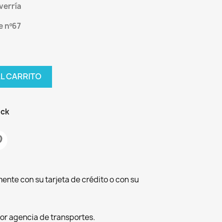
verría
e nº67
AL CARRITO
ock
ente con su tarjeta de crédito o con su
por agencia de transportes.