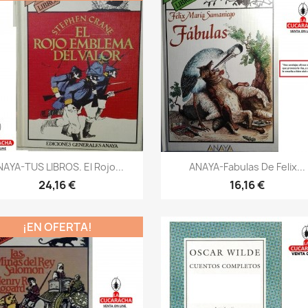
Vista rápida
Vista rápida


AYA-TUS LIBROS. El Rojo...
ANAYA-Fabulas De Felix...
24,16 €
16,16 €
¡EN OFERTA!