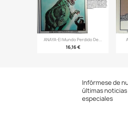
Vista rápida

ANAYA-El Mundo Perdido De...
A
16,16 €
Infórmese de n
últimas noticias
especiales