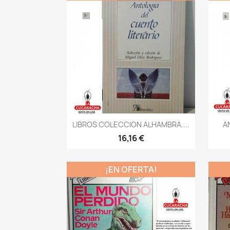
Vista rápida

LIBROS COLECCION ALHAMBRA....
AN
16,16 €
¡EN OFERTA!