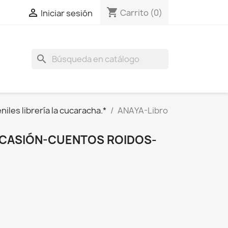
shopping_cart

Carrito
(0)
Iniciar sesión
search
niles librería la cucaracha.*
ANAYA-Libro
OCASIÓN-CUENTOS ROIDOS-