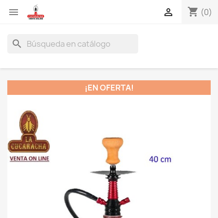
shopping_cart


(0)
search
¡EN OFERTA!