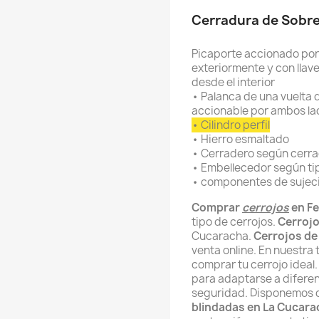
Cerradura de Sobr
Picaporte accionado por
exteriormente y con llave
desde el interior
• Palanca de una vuelta d
accionable por ambos la
• Cilindro perfil
• Hierro esmaltado
• Cerradero según cerr
• Embellecedor según tip
• componentes de sujec
Comprar
cerrojos
en Fe
tipo de cerrojos.
Cerroj
Cucaracha.
Cerrojos de
venta online. En nuestra
comprar tu cerrojo idea
para adaptarse a diferen
seguridad. Disponemos
blindadas en La Cucara