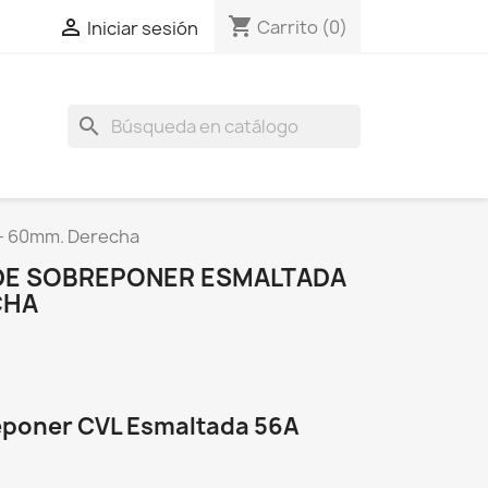
shopping_cart

Carrito
(0)
Iniciar sesión
search
A- 60mm. Derecha
DE SOBREPONER ESMALTADA
CHA
eponer CVL Esmaltada 56A