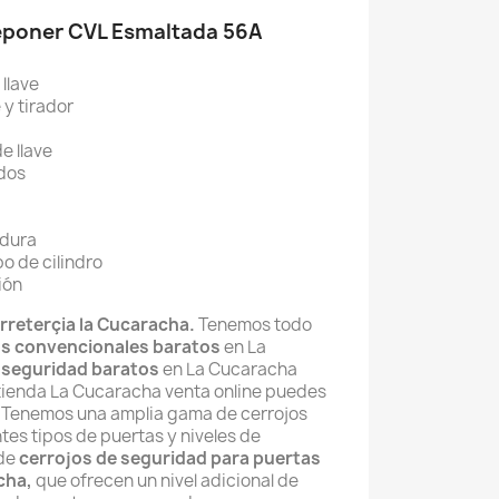
eponer CVL Esmaltada 56A
 llave
 y tirador
e llave
dos
adura
o de cilindro
ión
rreterçia la Cucaracha.
Tenemos todo
os convencionales baratos
en La
 seguridad baratos
en La Cucaracha
 tienda La Cucaracha venta online puedes
l. Tenemos una amplia gama de cerrojos
tes tipos de puertas y niveles de
 de
cerrojos de seguridad para puertas
cha,
que
ofrecen un nivel adicional de