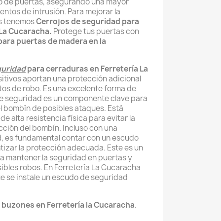
po de puertas, asegurando una mayor
tentos de intrusión. Para mejorar la
as tenemos
Cerrojos de seguridad para
 La Cucaracha.
Protege tus puertas con
para puertas de madera en la
guridad
para cerraduras en Ferretería La
itivos aportan una protección adicional
ntos de robo. Es una excelente forma de
e seguridad es un componente clave para
el bombín de posibles ataques. Está
e alta resistencia física para evitar la
acción del bombín. Incluso con una
d, es fundamental contar con un escudo
izar la protección adecuada. Este es un
a mantener la seguridad en puertas y
ibles robos. En Ferretería La Cucaracha
 se instale un escudo de seguridad
 buzones en Ferretería la Cucaracha
.