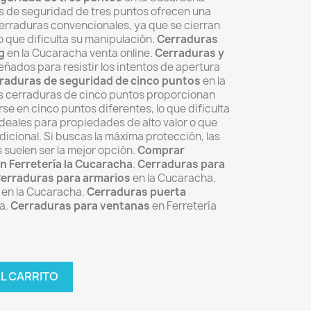
s de seguridad de tres puntos ofrecen una
erraduras convencionales, ya que se cierran
lo que dificulta su manipulación.
Cerraduras
g
en la Cucaracha venta online.
Cerraduras y
eñados para resistir los intentos de apertura
raduras de seguridad de cinco puntos
en la
s cerraduras de cinco puntos proporcionan
rse en cinco puntos diferentes
, lo que dificulta
deales para propiedades de alto valor o que
dicional.
Si buscas la máxima protección, las
 suelen ser la mejor opción.
Comprar
n Ferretería la Cucaracha
.
Cerraduras para
erraduras para armarios
en la Cucaracha.
en la Cucaracha.
Cerraduras puerta
a.
Cerraduras para ventanas
en Ferretería
AL CARRITO