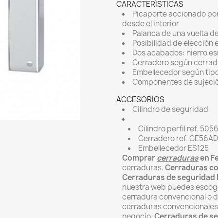
CARACTERÍSTICAS
Picaporte accionado por 
desde el interior
Palanca de una vuelta de
Posibilidad de elección e
Dos acabados: hierro es
Cerradero según cerrad
Embellecedor según tipo
Componentes de sujeci
ACCESORIOS
Cilindro de seguridad
Cilindro perfil ref. 505
Cerradero ref. CE56AD
Embellecedor ES125
Comprar
cerraduras
en Fe
cerraduras.
Cerraduras co
Cerraduras de seguridad 
nuestra web puedes escoge
cerradura convencional o 
cerraduras convencionales
negocio.
Cerraduras de se