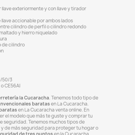
llave exteriormente y con llave y tirador
 llave accionable por ambos lados
ntre cilindro de perfil o cilindro redondo
maltado y hierro niquelado
ura
 de cilindro
ón
6/50/3
 o CE56AI
rretería la Cucaracha
. Tenemos todo tipo de
nvencionales baratas
en La Cucaracha.
baratas
en La Cucaracha venta online. En
r el modelo que más te guste y comprar tu
de seguridad. Tenemos muchos tipos de
 y de más seguridad para proteger tu hogar o
guridad de tres puntos
en la Cucaracha