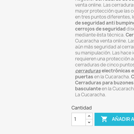
venta online.
Las cerradura
mayor protección que las c
en tres puntos diferentes, 
de seguridad anti bumpin
cerrojos
de seguridad
dis
mediante ésta técnica
.
Cer
Cucaracha venta online. L
a
aún más seguridad al cerra
su manipulación. Las
hace i
requieren una protección a
cerraduras de cinco puntos
cerraduras
electrónicas e
puertas
en la Cucaracha.
C
Cerraduras para buzones
basculante
en la Cucarach
La Cucaracha.
Cantidad

AÑADIR 