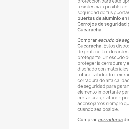
protección para este ti
resistencia a posibles in
seguridad de tus puert
puertas de aluminio en
Cerrojos de seguridad 
Cucaracha.
Comprar
escudo de se
Cucaracha.
Estos dispos
de protección a los inte
protegerte.
Un escudo d
proteger la cerradura y 
diseñado con materiales d
rotura, taladrado o extr
cerradura de alta calida
de seguridad para garant
elemento importante par
cerraduras, evitando pos
aconsejamos siempre que
cuando sea posible.
Comprar
cerraduras
de