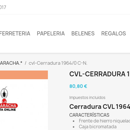
017
FERRETERIA
PAPELERIA
BELENES
REGALOS
CARACHA.*
cvl-Cerradura 1964/0 C-N.
CVL-CERRADURA 1
80,80 €
Impuestos incluidos
Cerradura CVL 196
CARACTERÍSTICAS
Frente de hierro niquela
Caja bicromatada