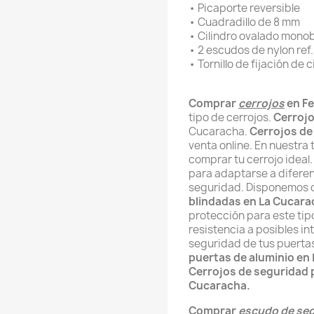
• Picaporte reversible
• Cuadradillo de 8 mm
• Cilindro ovalado mono
• 2 escudos de nylon ref
• Tornillo de fijación de c
Comprar
cerrojos
en Fe
tipo de cerrojos.
Cerroj
Cucaracha.
Cerrojos de
venta online. En nuestra
comprar tu cerrojo idea
para adaptarse a diferen
seguridad. Disponemos
blindadas en La Cucara
protección para este ti
resistencia a posibles in
seguridad de tus puert
puertas de aluminio en
Cerrojos de seguridad 
Cucaracha.
Comprar
escudo de se