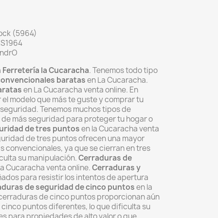
ock (5964)
 ES1964
lindrO
 Ferretería la Cucaracha
. Tenemos todo tipo
convencionales baratas
en La Cucaracha.
aratas
en La Cucaracha venta online. En
el modelo que más te guste y comprar tu
 seguridad. Tenemos muchos tipos de
 de más seguridad para proteger tu hogar o
uridad de tres puntos
en la Cucaracha venta
guridad de tres puntos ofrecen una mayor
s convencionales, ya que se cierran en tres
iculta su manipulación.
Cerraduras de
la Cucaracha venta online.
Cerraduras y
ados para resistir los intentos de apertura
aduras de seguridad de cinco puntos
en la
cerraduras de cinco puntos proporcionan aún
 cinco puntos diferentes
, lo que dificulta su
es para propiedades de alto valor o que