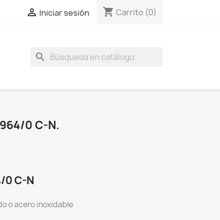
shopping_cart

Carrito
(0)
Iniciar sesión
search
964/0 C-N.
4/0 C-N
do o acero inoxidable