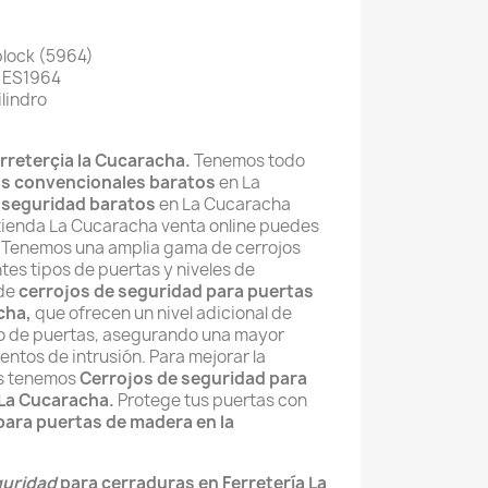
block (5964)
. ES1964
ilindro
rreterçia la Cucaracha.
Tenemos todo
os convencionales baratos
en La
 seguridad baratos
en La Cucaracha
 tienda La Cucaracha venta online puedes
l. Tenemos una amplia gama de cerrojos
tes tipos de puertas y niveles de
 de
cerrojos de seguridad para puertas
cha,
que
ofrecen un nivel adicional de
po de puertas, asegurando una mayor
tentos de intrusión. Para mejorar la
as tenemos
Cerrojos de seguridad para
 La Cucaracha.
Protege tus puertas con
para puertas de madera en la
guridad
para cerraduras en Ferretería La