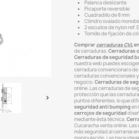
Palanca deslizante
Picaporte reversible
Cuadradillo de 8 mm
Cilindro ovalado monobl
2 escudos de nylon ref.
Tornillo de fijación de ci
Comprar
cerraduras CVL
en
de cerraduras.
Cerraduras 
Cerraduras de seguridad b
nuestra web puedes escoger 
cerradura convencional o de
cerraduras convencionales y
negocio.
Cerraduras de seg
online.
Las cerraduras de se
protección que las cerradura

puntos diferentes, lo que dif
seguridad anti bumping
en 
cerrojos
de seguridad
diseñ
mediante ésta técnica
.
Cerr
Cucaracha venta online. L
as 
más seguridad al cerrarse en
manipulación. Las
hace ideal