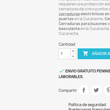
requieren una protección adi
cerraduras de cinco puntos s
cerraduras
electrónicas en
puertas
en la Cucaracha.
Ce
Cerraduras para buzones
e
basculante
en la Cucaracha
Cucaracha.
Cantidad

AÑADIR 

ENVIO GRATUITO PENINS
LABORABLES.
Compartir
Política de seguridad
Puede pagar tranquilam