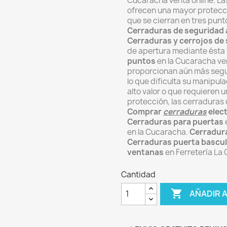
Cucaracha venta online.
La
ofrecen una mayor protecci
que se cierran en tres punto
Cerraduras de seguridad 
Cerraduras y cerrojos
de 
de apertura mediante ésta
puntos
en la Cucaracha ven
proporcionan aún más segur
lo que dificulta su manipul
alto valor o que requieren 
protección, las cerraduras 
Comprar
cerraduras
elect
Cerraduras para puertas
en la Cucaracha.
Cerradur
Cerraduras puerta bascu
ventanas
en Ferretería La
Cantidad

AÑADIR 