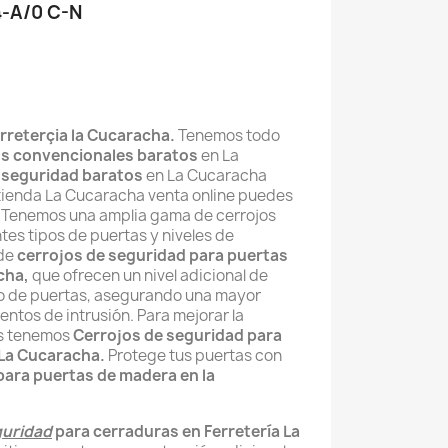
4-A/0 C-N
rreterçia la Cucaracha.
Tenemos todo
os convencionales baratos
en La
 seguridad baratos
en La Cucaracha
 tienda La Cucaracha venta online puedes
l. Tenemos una amplia gama de cerrojos
tes tipos de puertas y niveles de
 de
cerrojos de seguridad para puertas
cha,
que
ofrecen un nivel adicional de
po de puertas, asegurando una mayor
tentos de intrusión. Para mejorar la
as tenemos
Cerrojos de seguridad para
 La Cucaracha.
Protege tus puertas con
para puertas de madera en la
guridad
para cerraduras en Ferretería La