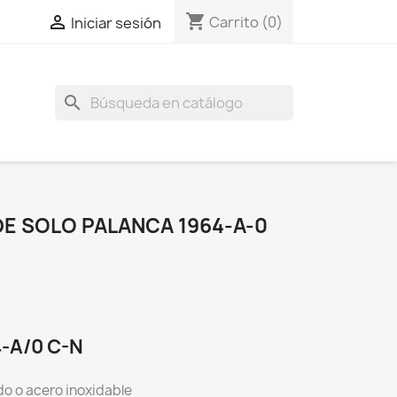
shopping_cart

Carrito
(0)
Iniciar sesión
search
E SOLO PALANCA 1964-A-0
4-A/0 C-N
do o acero inoxidable