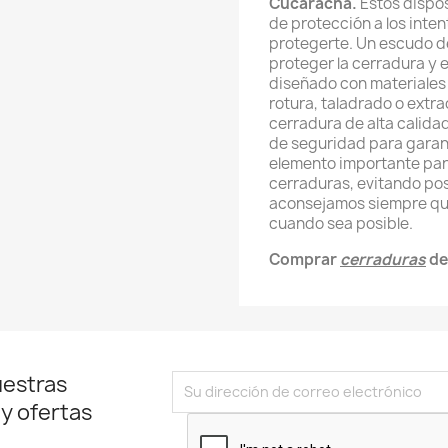
Cucaracha.
Estos dispos
de protección a los inte
protegerte.
Un escudo d
proteger la cerradura y 
diseñado con materiales d
rotura, taladrado o extr
cerradura de alta calida
de seguridad para garant
elemento importante par
cerraduras, evitando pos
aconsejamos siempre que
cuando sea posible.
Comprar
cerraduras
de
uestras
 y ofertas