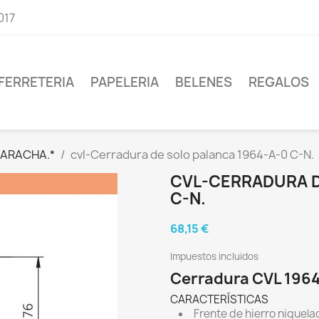
017
FERRETERIA
PAPELERIA
BELENES
REGALOS
CARACHA.*
cvl-Cerradura de solo palanca 1964-A-0 C-N.
CVL-CERRADURA D
C-N.
68,15 €
Impuestos incluidos
Cerradura CVL 196
CARACTERÍSTICAS
Frente de hierro niquela