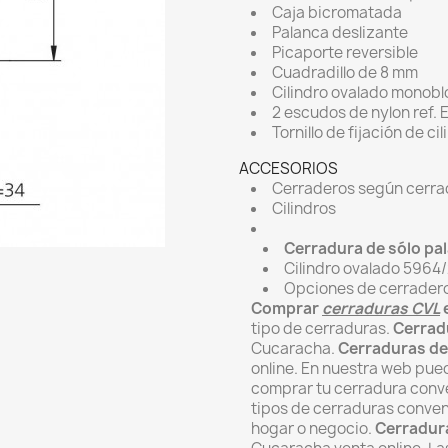
Caja bicromatada
Palanca deslizante
Picaporte reversible
Cuadradillo de 8 mm
Cilindro ovalado monobl
2 escudos de nylon ref.
Tornillo de fijación de ci
ACCESORIOS
Cerraderos según cerra
Cilindros
Cerradura de sólo pa
Cilindro ovalado 5964
Opciones de cerrader
Comprar
cerraduras CVL
e
tipo de cerraduras.
Cerrad
Cucaracha.
Cerraduras de
online. En nuestra web pue
comprar tu cerradura conv
tipos de cerraduras conven
hogar o negocio.
Cerradura