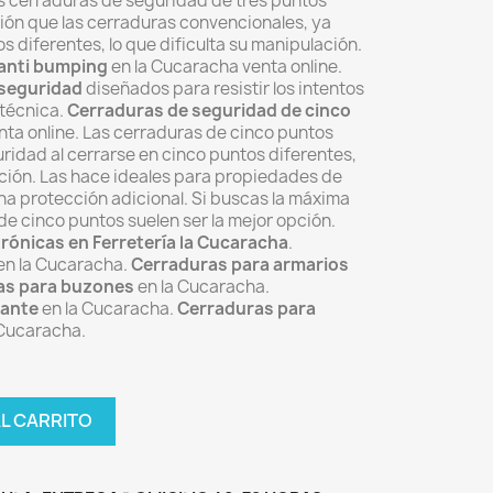
s cerraduras de seguridad de tres puntos
ón que las cerraduras convencionales, ya
s diferentes, lo que dificulta su manipulación.
anti bumping
en la Cucaracha venta online.
seguridad
diseñados para resistir los intentos
 técnica
.
Cerraduras de seguridad de cinco
ta online. L
as cerraduras de cinco puntos
idad al cerrarse en cinco puntos diferentes
,
ación. Las
hace ideales para propiedades de
una protección adicional.
Si buscas la máxima
de cinco puntos suelen ser la mejor opción.
rónicas en Ferretería la Cucaracha
.
en la Cucaracha.
Cerraduras para armarios
as para buzones
en la Cucaracha.
lante
en la Cucaracha.
Cerraduras para
 Cucaracha.
AL CARRITO