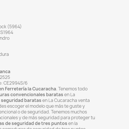
ock (5964)
 ES1964
lindro
dura
lanca
/2525
o: CE2994S/6
n Ferretería la Cucaracha
. Tenemos todo
uras convencionales baratas
en La
 seguridad baratas
en La Cucaracha venta
des escoger el modelo que más te guste y
encional o de seguridad. Tenemos muchos
cionales y de más seguridad para proteger tu
s de seguridad de tres puntos
en la