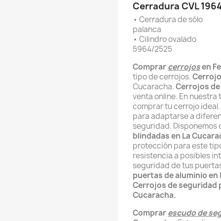
Cerradura CVL 196
• Cerradura de sólo
palanca
• Cilindro ovalado
5964/2525
Comprar
cerrojos
en Fe
tipo de cerrojos.
Cerroj
Cucaracha.
Cerrojos de
venta online. En nuestra
comprar tu cerrojo idea
para adaptarse a diferen
seguridad. Disponemos
blindadas en La Cucara
protección para este ti
resistencia a posibles in
seguridad de tus puert
puertas de aluminio en
Cerrojos de seguridad 
Cucaracha.
Comprar
escudo de se