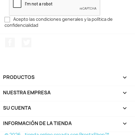
Acepto las condiciones generales y la política de
confidencialidad
Facebook
Twitter
PRODUCTOS

NUESTRA EMPRESA

SU CUENTA

INFORMACIÓN DE LA TIENDA
keyboard_arrow_down
© 2026 - tienda online creada con PrestaShop™