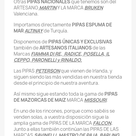
Otras
PIPAS NACIONALES
que tenemos son del
ARTESANO
MARTIN
Y LA MARCA
BRUKEN
Valenciana.
Importamos directamente
PIPAS ESPUMA DE
MAR
ALTINAY
de Turquía.
Disponemos de
PIPAS ÚNICAS Y EXCLUSIVAS
también de
ARTESANOS ITALIANOS
de las
Marcas
FIAMMA DI RE, RADICE, POSELLA, IL
CEPPO, PARONELLI y RINALDO.
Las PIPAS
PETERSON
que vienen de Irlanda, y
siguen siendo las más vendidas en nuestra tienda
desde el principio de nuestra aventura.
Así mismo sigue estando toda la gama de
PIPAS
DE MAZORCAS DE MAIZ
MARCA
MISSOURI
.
En uno de los rincones, porque como sabéis se
venden solas, a vuestra disposición sigue la
amplia gama de PIPAS DE LA MARCA
FALCON
.
Junto a ellas también continúan las PIPAS DE LAS
MARCAS
SAVINELLI, MASTRO DE PAJA, BARLING,