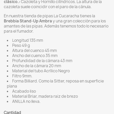
clásico.:
Cazoleta y Hornillo cilíndricos. La altura de la
cazoleta suele coincidir con el paro de la cánula.
En nuestra tienda de pipas La Cucaracha tienes la
Brebbia
Stand-Up Ambra
y una gran colección para los
amantes de las pipas. Además tenemos todo lo necesario
para el fumador.
Longitud 135 mm
Peso 49 g
Altura del cuenco 45 mm
Ancho del cuenco 35 mm
Profundidad de la cámara 43 mm
Ancho de la cámara 20 mm
Material del tubo Acrílico Negro
Filtro 9mm.
Forma Billiard. Como la Sitter, reposa en superficie
plana
Acabado liso
Material Briar, madera raiz de brezo
ANILLA no lleva.
Cantidad