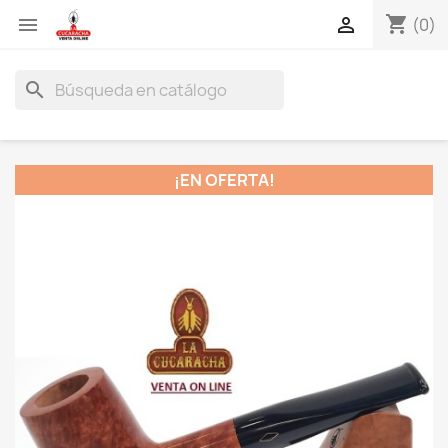
shopping_cart


(0)
search
¡EN OFERTA!