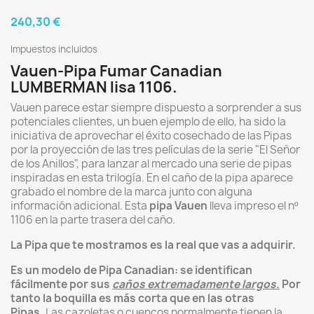
240,30 €
Impuestos incluidos
Vauen-Pipa Fumar Canadian
LUMBERMAN lisa 1106.
Vauen parece estar siempre dispuesto a sorprender a sus
potenciales clientes, un buen ejemplo de ello, ha sido la
iniciativa de aprovechar el éxito cosechado de las Pipas
por la proyección de las tres películas de la serie "El Señor
de los Anillos", para lanzar al mercado una serie de pipas
inspiradas en esta trilogía. En el caño de la pipa aparece
grabado el nombre de la marca junto con alguna
información adicional. Esta
pipa Vauen
lleva impreso el nº
1106 en la parte trasera del caño.
La Pipa que te mostramos es la real que vas a adquirir.
Es un modelo de Pipa Canadian: se identifican
fácilmente por sus
caños extremadamente largos.
Por
tanto la boquilla es más corta que en las otras
Pipas.
Las cazoletas o cuencos normalmente tienen la