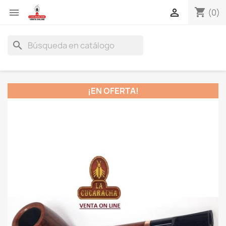
shopping_cart


(0)
search
¡EN OFERTA!