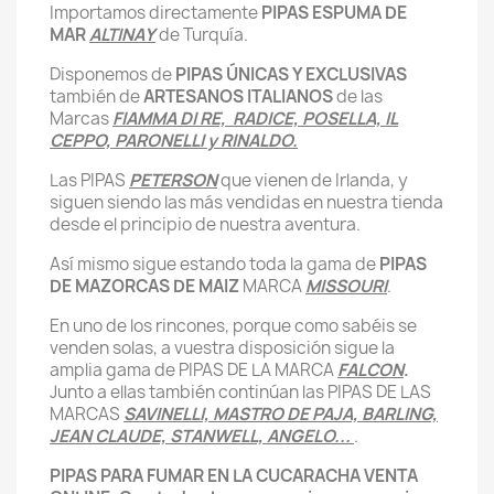
Importamos directamente
PIPAS ESPUMA DE
MAR
ALTINAY
de Turquía.
Disponemos de
PIPAS ÚNICAS Y EXCLUSIVAS
también de
ARTESANOS ITALIANOS
de las
Marcas
FIAMMA DI RE, RADICE, POSELLA, IL
CEPPO, PARONELLI y RINALDO.
Las PIPAS
PETERSON
que vienen de Irlanda, y
siguen siendo las más vendidas en nuestra tienda
desde el principio de nuestra aventura.
Así mismo sigue estando toda la gama de
PIPAS
DE MAZORCAS DE MAIZ
MARCA
MISSOURI
.
En uno de los rincones, porque como sabéis se
venden solas, a vuestra disposición sigue la
amplia gama de PIPAS DE LA MARCA
FALCON
.
Junto a ellas también continúan las PIPAS DE LAS
MARCAS
SAVINELLI, MASTRO DE PAJA, BARLING,
JEAN CLAUDE, STANWELL, ANGELO...
.
PIPAS PARA FUMAR EN LA CUCARACHA VENTA