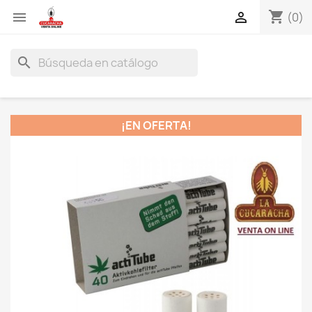
shopping_cart


(0)
search
¡EN OFERTA!