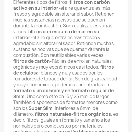
Diferentes tipos de filtros:
filtros con carbón
activo en su interior
-el aire que entra es más
fresco y agradable sin alterar el sabor. Retienen
muchas sustancias nocivas que se queman
durante la combustión. Son reutilizables varias
veces.
filtros con espuma de mar en su
interior-
el aire que entra es más fresco y
agradable sin alterar el sabor. Retienen muchas
sustancias nocivas que se queman durante la
combustión. Son reutilizables varias veces.
filtros de cartón
-Fáciles de enrollar, naturales,
orgánicos y muy económicos casi todos.
filtros
de celulosa-
blancos y muy usados por los
fumadores de tabaco de liar. Son de gran calidad
y muy económicos, podemos encontrarlos en
formato slim de 6mm y en formato regular de
8mm.
Uno como otro en 15 y 25 mm. de largos.
También disponemos de formatos menores como
son los
Super Slim,
inferiores a 6mm. de
diámetro.
filtros naturales-
filtros orgánicos
, es
decir, filtros iguales en formato y tamaño a los
normales pero compuestos por materiales
orgánicos, los cuales
no están blanqueado y son