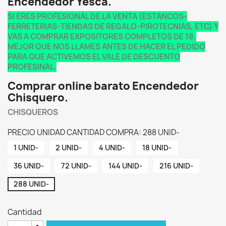
Encendedor Yesca.
SI ERES PROFESIONAL DE LA VENTA (ESTANCOS-
FERRETERIAS-TIENDAS DE REGALO-PIROTECNIAS, ETC) Y
VAS A COMPRAR EXPOSITORES COMPLETOS DE 18,
MEJOR QUE NOS LLAMES ANTES DE HACER EL PEDIDO
PARA QUE ACTIVEMOS EL VALE DE DESCUENTO
PROFESINAL.
Comprar online barato Encendedor
Chisquero.
CHISQUEROS
PRECIO UNIDAD CANTIDAD COMPRA: 288 UNID-
1 UNID-
2 UNID-
4 UNID-
18 UNID-
36 UNID-
72 UNID-
144 UNID-
216 UNID-
288 UNID-
Cantidad