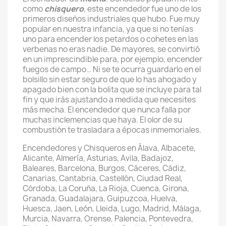
como
chisquero
, este encendedor fue uno de los
primeros diseños industriales que hubo. Fue muy
popular en nuestra infancia, ya que si no tenías
uno para encender los petardos o cohetes en las
verbenas no eras nadie. De mayores, se convirtió
en un imprescindible para, por ejemplo, encender
fuegos de campo… Ni se te ocurra guardarlo en el
bolsillo sin estar seguro de que lo has ahogado y
apagado bien con la bolita que se incluye para tal
fin y que irás ajustando a medida que necesites
más mecha. El encendedor que nunca falla por
muchas inclemencias que haya. El olor de su
combustión te trasladara a épocas inmemoriales.
Encendedores y Chisqueros en Álava, Albacete,
Alicante, Almería, Asturias, Avila, Badajoz,
Baleares, Barcelona, Burgos, Cáceres, Cádiz,
Canarias, Cantabria, Castellón, Ciudad Real,
Córdoba, La Coruña, La Rioja, Cuenca, Girona,
Granada, Guadalajara, Guipuzcoa, Huelva,
Huesca, Jaen, León, Lleida, Lugo, Madrid, Málaga,
Murcia, Navarra, Orense, Palencia, Pontevedra,