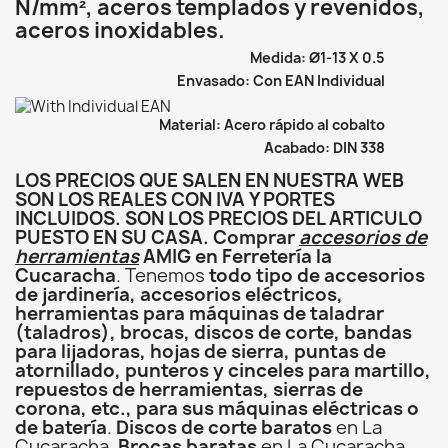
N/mm², aceros templados y revenidos,
aceros inoxidables.
Medida: Ø1-13 X 0.5
Envasado: Con EAN Individual
Material: Acero rápido al cobalto
Acabado: DIN 338
LOS PRECIOS QUE SALEN EN NUESTRA WEB
SON LOS REALES CON IVA Y PORTES
INCLUIDOS. SON LOS PRECIOS DEL ARTICULO
PUESTO EN SU CASA. Comprar
accesorios de
herramientas
AMIG en Ferretería la
Cucaracha
. Tenemos
todo tipo de accesorios
de jardinería, accesorios eléctricos,
herramientas para máquinas de taladrar
(taladros), brocas, discos de corte, bandas
para lijadoras, hojas de sierra, puntas de
atornillado, punteros y cinceles para martillo,
repuestos de herramientas, sierras de
corona, etc., para sus máquinas eléctricas o
de batería
.
Discos de corte baratos
en La
Cucaracha.
Brocas baratas
en La Cucaracha.