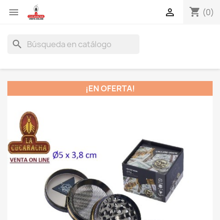
shopping_cart


(0)
search
¡EN OFERTA!