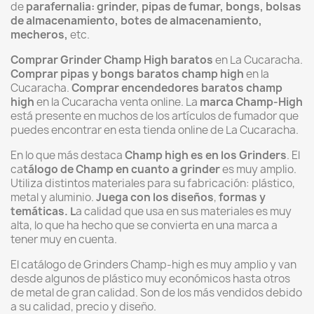
de
parafernalia: grinder, pipas de fumar, bongs, bolsas
de almacenamiento, botes de almacenamiento,
mecheros,
etc.
Comprar Grinder Champ High baratos
en La Cucaracha.
Comprar pipas y bongs baratos champ high
en la
Cucaracha.
Comprar encendedores baratos champ
high
en la Cucaracha venta online. La
marca Champ-High
está presente en muchos de los artículos de fumador que
puedes encontrar en esta tienda online de La Cucaracha.
En lo que más destaca
Champ high es en los Grinders
. El
ca
tálogo de Champ en cuanto a grinder
es muy amplio.
Utiliza distintos materiales para su fabricación: plástico,
metal y aluminio.
Juega con los
diseños
,
formas y
temáticas. L
a calidad que usa en sus materiales es muy
alta, lo que ha hecho que se convierta en una marca a
tener muy en cuenta.
El catálogo de Grinders Champ-high es muy amplio y van
desde algunos de plástico muy económicos hasta otros
de metal de gran calidad. Son de los más vendidos debido
a su calidad, precio y diseño.