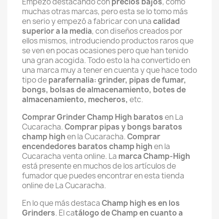
Empezó destacando con
precios bajos
, como
muchas otras marcas, pero esta se lo tomo más
en serio y empezó a fabricar con una
calidad
superior a la media
, con diseños creados por
ellos mismos, introduciendo productos raros que
se ven en pocas ocasiones pero que han tenido
una gran acogida. Todo esto la ha convertido en
una marca muy a tener en cuenta y que hace todo
tipo de
parafernalia: grinder, pipas de fumar,
bongs, bolsas de almacenamiento, botes de
almacenamiento, mecheros,
etc.
Comprar Grinder Champ High baratos
en La
Cucaracha.
Comprar pipas y bongs baratos
champ high
en la Cucaracha.
Comprar
encendedores baratos champ high
en la
Cucaracha venta online. La
marca Champ-High
está presente en muchos de los artículos de
fumador que puedes encontrar en esta tienda
online de La Cucaracha.
En lo que más destaca
Champ high es en los
Grinders
. El ca
tálogo de Champ en cuanto a