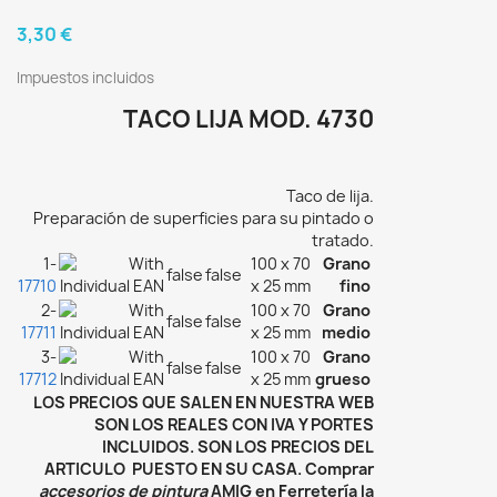
3,30 €
Impuestos incluidos
TACO LIJA MOD. 4730
Taco de lija.
Preparación de superficies para su pintado o
tratado.
1-
100 x 70
Grano
false
false
17710
x 25 mm
fino
2-
100 x 70
Grano
false
false
17711
x 25 mm
medio
3-
100 x 70
Grano
false
false
17712
x 25 mm
grueso
LOS PRECIOS QUE SALEN EN NUESTRA WEB
SON LOS REALES CON IVA Y PORTES
INCLUIDOS. SON LOS PRECIOS DEL
ARTICULO PUESTO EN SU CASA. Comprar
accesorios de pintura
AMIG en Ferretería la