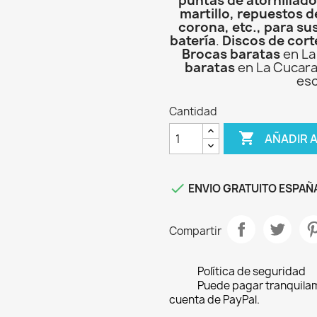
puntas de atornillado
martillo, repuestos d
corona, etc., para su
batería
.
Discos de cort
Brocas baratas
en La
baratas
en La Cucara
esc
Cantidad

AÑADIR 

ENVIO GRATUITO ESPAÑA
Compartir
Política de seguridad
Puede pagar tranquilam
cuenta de PayPal.