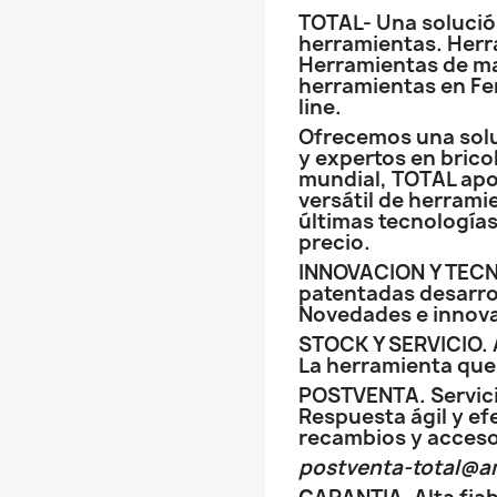
TOTAL- Una solució
herramientas. Herr
Herramientas de ma
herramientas en Fe
line.
Ofrecemos una solu
y expertos en brico
mundial, TOTAL apo
versátil de herrami
últimas tecnologías
precio.
INNOVACION Y TECN
patentadas desarro
Novedades e innova
STOCK Y SERVICIO.
La herramienta que
POSTVENTA. Servici
Respuesta ágil y ef
recambios y acceso
postventa-total@a