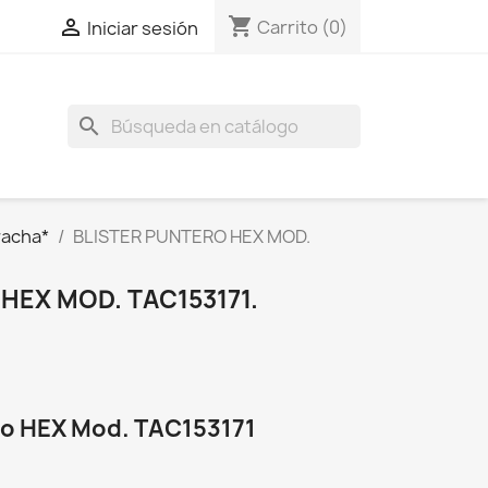
shopping_cart

Carrito
(0)
Iniciar sesión
search
acha*
BLISTER PUNTERO HEX MOD.
HEX MOD. TAC153171.
o HEX Mod. TAC153171