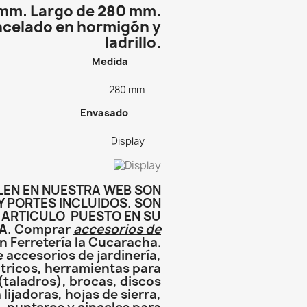
 mm. Largo de 280 mm.
ncelado en hormigón y
ladrillo.
Medida
280 mm
Envasado
Display
LEN EN NUESTRA WEB SON
Y PORTES INCLUIDOS. SON
L ARTICULO PUESTO EN SU
A. Comprar
accesorios de
 Ferretería la Cucaracha
.
e accesorios de jardinería,
tricos, herramientas para
(taladros), brocas, discos
lijadoras, hojas de sierra,